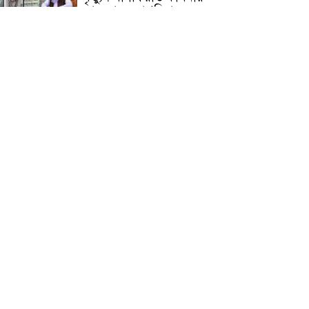
জামেয়ার মহাপরিচালক
আলেমগণের স্বতঃস্ফূর্ত
অংশগ্রহণেই জুলাই আন্দোলন
সফল হয় : আল্লামা শেখ আহমদ
জুলাই গণঅভ্যুত্থান দিবস
উপলক্ষ্যে কোম্পানীগঞ্জে ১১ দলীয়
ঐক্য জোটের গণমিছিল ও
সমাবেশ অনুষ্ঠিত
কোম্পানীগঞ্জে জুলাই গনঅভ্যুত্থান
দিবস ২০২৬ উপলক্ষে আলোচনা
সভা ও বিশেষ মোনাজাত
“স্পেশাল ট্রাইব্যুনালে জুলাই
গণহত্যার বিচার করেন, জনগণ
আপনাদের ছাড়বে না: সাক্কু
ভাষা সৈনিক অজিত গুহ
মহাবিদ্যালয়ে জুলাই গণঅভ্যুত্থান
দিবসের আলোচনা সভা ও
পুরস্কার বিতরণ