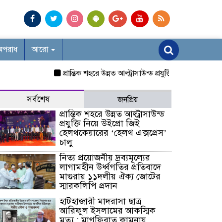
অপরাধ
আরো
প্রান্তিক শহরে উন্নত আল্ট্রাসাউন্ড প্রযুক্তি নিয়ে উইপ্রো জিই হ
সর্বশেষ
জনপ্রিয়
প্রান্তিক শহরে উন্নত আল্ট্রাসাউন্ড
প্রযুক্তি নিয়ে উইপ্রো জিই
হেলথকেয়ারের ‘হেলথ এক্সপ্রেস’
চালু
নিত্য প্রয়োজনীয় দ্রব্যমূল্যের
লাগামহীন উর্ধ্বগতির প্রতিবাদে
মাগুরায় ১১দলীয় ঐক্য জোটের
স্মারকলিপি প্রদান
হাটহাজারী মাদরাসা ছাত্র
আরিফুল ইসলামের আকস্মিক
মৃত্যু : মাগফিরাত কামনায়