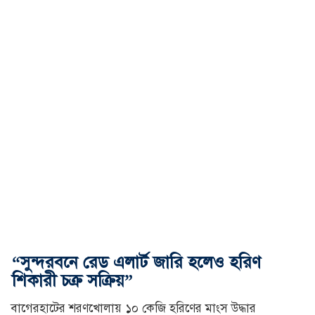
“সুন্দরবনে রেড এলার্ট জারি হলেও হরিণ
শিকারী চক্র সক্রিয়”
বাগেরহাটের শরণখোলায় ১০ কেজি হরিণের মাংস উদ্ধার