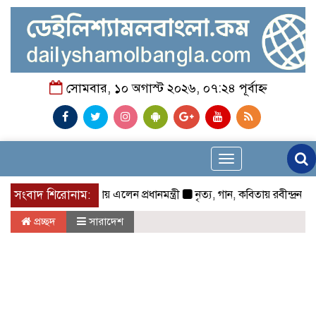
সোমবার, ১০ অগাস্ট ২০২৬, ০৭:২৪ পূর্বাহ্ন
Toggle
navigation
হাটহাজারী মাদরাসায় এলেন প্রধানমন্ত্রী
সংবাদ শিরোনাম:
নৃত্য, গান, কবিতায় রবীন্দ্রনাথ ঠাকুরের
প্রচ্ছদ
সারাদেশ