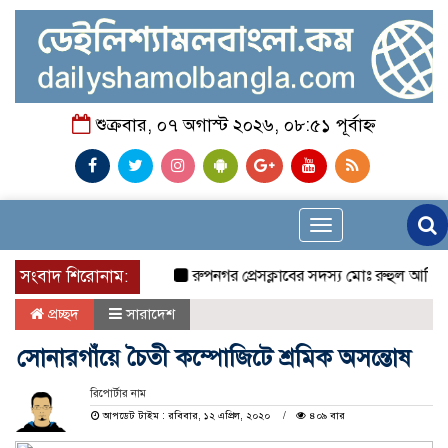
শুক্রবার, ০৭ অগাস্ট ২০২৬, ০৮:৫১ পূর্বাহ্ন
Toggle
navigation
সংবাদ শিরোনাম:
রুপনগর প্রেসক্লাবের সদস্য মোঃ রুহুল আমিন এর ম
প্রচ্ছদ
সারাদেশ
সোনারগাঁয়ে চৈতী কম্পোজিটে শ্রমিক অসন্তোষ
রিপোর্টার নাম
আপডেট টাইম : রবিবার, ১২ এপ্রিল, ২০২০
৪০৯ বার