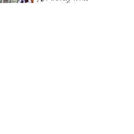
জামেয়ার মহাপরিচালক
আলেমগণের স্বতঃস্ফূর্ত
অংশগ্রহণেই জুলাই আন্দোলন
সফল হয় : আল্লামা শেখ আহমদ
জুলাই গণঅভ্যুত্থান দিবস
উপলক্ষ্যে কোম্পানীগঞ্জে ১১ দলীয়
ঐক্য জোটের গণমিছিল ও
সমাবেশ অনুষ্ঠিত
কোম্পানীগঞ্জে জুলাই গনঅভ্যুত্থান
দিবস ২০২৬ উপলক্ষে আলোচনা
সভা ও বিশেষ মোনাজাত
“স্পেশাল ট্রাইব্যুনালে জুলাই
গণহত্যার বিচার করেন, জনগণ
আপনাদের ছাড়বে না: সাক্কু
ভাষা সৈনিক অজিত গুহ
মহাবিদ্যালয়ে জুলাই গণঅভ্যুত্থান
দিবসের আলোচনা সভা ও
পুরস্কার বিতরণ