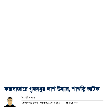
কক্সবাজারে গৃহবধুর লাশ উদ্ধার, শাশুড়ি আটক
রিপোর্টার নাম
আপডেট টাইম : শুক্রবার, ১ মে, ২০২০
৩৬৩ বার