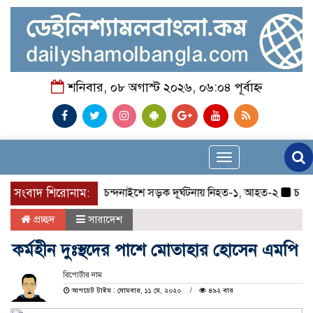
শনিবার, ০৮ অগাস্ট ২০২৬, ০৬:০৪ পূর্বাহ্ন
Toggle
navigation
সংবাদ শিরোনাম:
চন্দনাইশে সড়ক দূর্ঘটনায় নিহত-১, আহত-২
চন্দনাইশে
প্রচ্ছদ
সারাদেশ
কর্মহীন দুঃস্থদের পাশে মোতাহার হোসেন এমপি
রিপোর্টার নাম
আপডেট টাইম : সোমবার, ১১ মে, ২০২০
৪৯২ বার