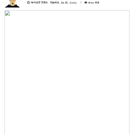
আপডেট টাইম : শুক্রবার, ২৯ মে, ২০২০
৪৬০ বার