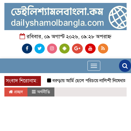
রবিবার, ০৯ অগাস্ট ২০২৬, ০৯:২৮ অপরাহ্ন
Toggle
navigation
সংবাদ শিরোনাম:
বরুড়ায় আর্মি ছেলে পরিচয়ে নালিশী নিষেধাজ্ঞা ভূমি ব
প্রচ্ছদ
অর্থনীতি