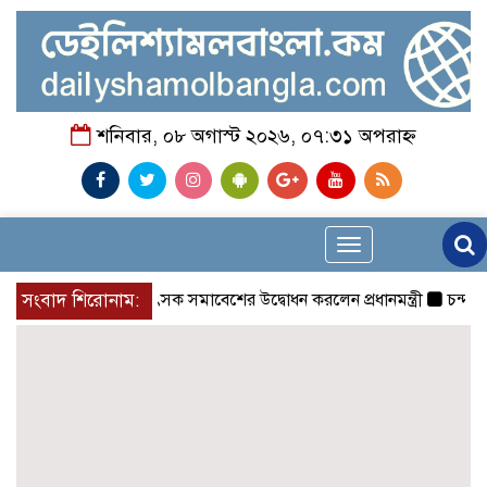
শনিবার, ০৮ অগাস্ট ২০২৬, ০৭:৩১ অপরাহ্ন
Toggle
navigation
সংবাদ শিরোনাম:
চিকিৎসক সমাবেশের উদ্বোধন করলেন প্রধানমন্ত্রী
চন্দনাইশে স