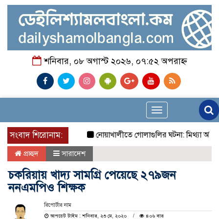
শনিবার, ০৮ অগাস্ট ২০২৬, ০৭:৫২ অপরাহ্ন
Toggle
navigation
সংবাদ শিরোনাম:
নোয়াখালীতে গোলাগুলির ঘটনা: মিথ্যা অভিযোগে প্রতি
প্রচ্ছদ
সারাদেশ
চকরিয়ায় খাদ্য সামগ্রি পেয়েছে ২৭৯জন
ননএমপিও শিক্ষক
রিপোর্টার নাম
আপডেট টাইম : শনিবার, ২৩ মে, ২০২০
৪০৬ বার