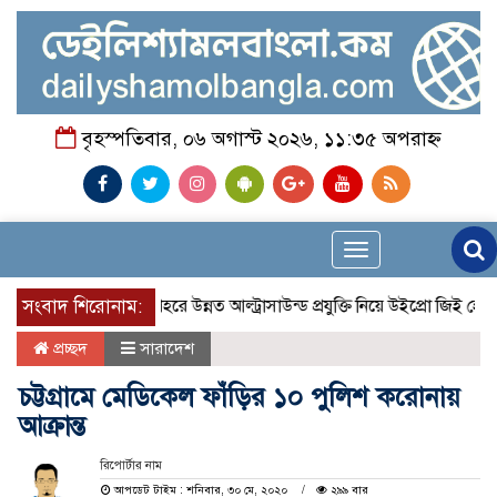
বৃহস্পতিবার, ০৬ অগাস্ট ২০২৬, ১১:৩৫ অপরাহ্ন
Toggle
navigation
সংবাদ শিরোনাম:
প্রান্তিক শহরে উন্নত আল্ট্রাসাউন্ড প্রযুক্তি নিয়ে উইপ্রো জিই হেলথ
প্রচ্ছদ
সারাদেশ
চট্টগ্রামে মেডিকেল ফাঁড়ির ১০ পুলিশ করোনায়
আক্রান্ত
রিপোর্টার নাম
আপডেট টাইম : শনিবার, ৩০ মে, ২০২০
২৯৯ বার