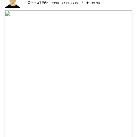
আপডেট টাইম : বুধবার, ২৭ মে, ২০২০
২৯৫ বার