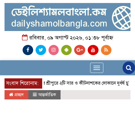
রবিবার, ০৯ অগাস্ট ২০২৬, ০১:৩৮ পূর্বাহ্ন
Toggle
navigation
সংবাদ শিরোনাম:
মাগুরার শ্রীপুরে ২টি সার ও কীটনাশকের দোকানে দুর্ধর্ষ চুরি
নোয়া
প্রচ্ছদ
আন্তর্জাতিক