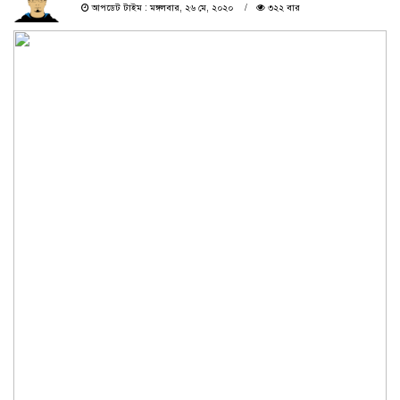
আপডেট টাইম : মঙ্গলবার, ২৬ মে, ২০২০
৩২২ বার