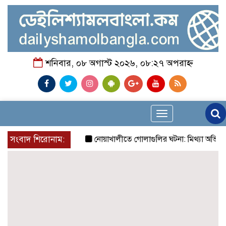
শনিবার, ০৮ অগাস্ট ২০২৬, ০৮:২৭ অপরাহ্ন
Toggle
navigation
সংবাদ শিরোনাম:
নোয়াখালীতে গোলাগুলির ঘটনা: মিথ্যা অভিযোগে প্রতিব