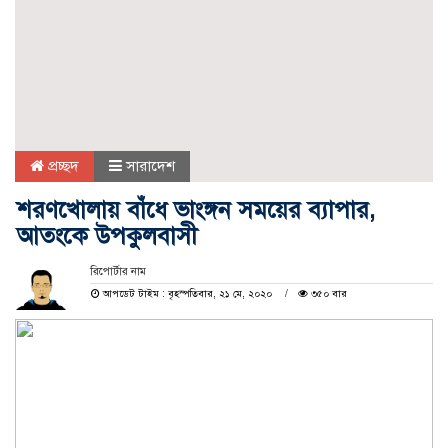
প্রচ্ছদ
সারাদেশ
শরণখোলায় বাঁধে ভাংঙ্গন সময়ের ব্যাপার,
আতংকে উপকুলবাসী
রিপোর্টার নাম
আপডেট টাইম : বৃহস্পতিবার, ২১ মে, ২০২০
৩৫০ বার