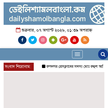
শুক্রবার, ০৭ অগাস্ট ২০২৬, ০১:৩৯ অপরাহ্ন
Toggle
navigation
সংবাদ শিরোনাম:
রুপনগর প্রেসক্লাবের সদস্য মোঃ রুহুল আমিন এর ম