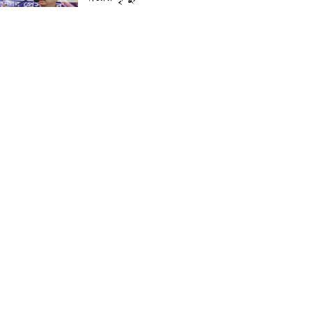
প্রান্তিক শহরে উন্নত আল্ট্রাসাউন্ড
প্রযুক্তি নিয়ে উইপ্রো জিই
হেলথকেয়ারের ‘হেলথ এক্সপ্রেস’
চালু
নিত্য প্রয়োজনীয় দ্রব্যমূল্যের
লাগামহীন উর্ধ্বগতির প্রতিবাদে
মাগুরায় ১১দলীয় ঐক্য জোটের
স্মারকলিপি প্রদান
হাটহাজারী মাদরাসা ছাত্র
আরিফুল ইসলামের আকস্মিক
মৃত্যু : মাগফিরাত কামনায়
জামেয়ার মহাপরিচালক
আলেমগণের স্বতঃস্ফূর্ত
অংশগ্রহণেই জুলাই আন্দোলন
সফল হয় : আল্লামা শেখ আহমদ
জুলাই গণঅভ্যুত্থান দিবস
উপলক্ষ্যে কোম্পানীগঞ্জে ১১ দলীয়
ঐক্য জোটের গণমিছিল ও
সমাবেশ অনুষ্ঠিত