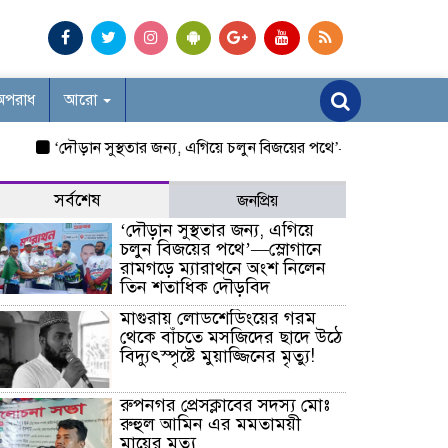
অপরাধ
আরো
‘দৌড়ান সুস্থতার জন্য, এগিয়ে চলুন বিজয়ের পথে’—স্লোগানে রামগড়ে ম্য
সর্বশেষ
জনপ্রিয়
‘দৌড়ান সুস্থতার জন্য, এগিয়ে
চলুন বিজয়ের পথে’—স্লোগানে
রামগড়ে ম্যারাথনে অংশ নিলেন
তিন শতাধিক দৌড়বিদ
মাগুরায় লোডশেডিংয়ের গরম
থেকে বাঁচতে মসজিদের ছাদে উঠে
বিদ্যুৎস্পৃষ্টে মুয়াজ্জিনের মৃত্যু!
রুপনগর প্রেসক্লাবের সদস্য মোঃ
রুহুল আমিন এর মমতাময়ী
মায়ের মৃত্যু