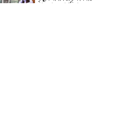
জামেয়ার মহাপরিচালক
আলেমগণের স্বতঃস্ফূর্ত
অংশগ্রহণেই জুলাই আন্দোলন
সফল হয় : আল্লামা শেখ আহমদ
জুলাই গণঅভ্যুত্থান দিবস
উপলক্ষ্যে কোম্পানীগঞ্জে ১১ দলীয়
ঐক্য জোটের গণমিছিল ও
সমাবেশ অনুষ্ঠিত
কোম্পানীগঞ্জে জুলাই গনঅভ্যুত্থান
দিবস ২০২৬ উপলক্ষে আলোচনা
সভা ও বিশেষ মোনাজাত
“স্পেশাল ট্রাইব্যুনালে জুলাই
গণহত্যার বিচার করেন, জনগণ
আপনাদের ছাড়বে না: সাক্কু
ভাষা সৈনিক অজিত গুহ
মহাবিদ্যালয়ে জুলাই গণঅভ্যুত্থান
দিবসের আলোচনা সভা ও
পুরস্কার বিতরণ