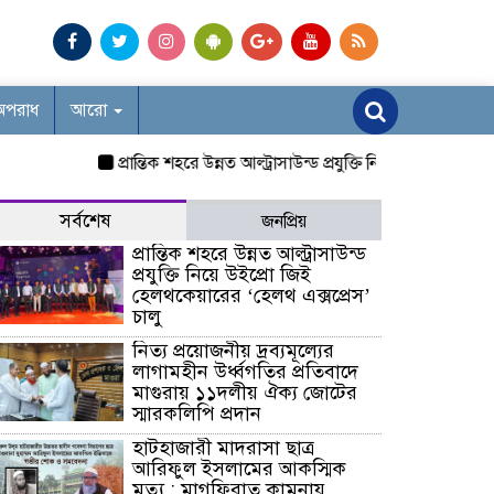
অপরাধ
আরো
প্রান্তিক শহরে উন্নত আল্ট্রাসাউন্ড প্রযুক্তি নিয়ে উইপ্রো জিই হেলথক
সর্বশেষ
জনপ্রিয়
প্রান্তিক শহরে উন্নত আল্ট্রাসাউন্ড
প্রযুক্তি নিয়ে উইপ্রো জিই
হেলথকেয়ারের ‘হেলথ এক্সপ্রেস’
চালু
নিত্য প্রয়োজনীয় দ্রব্যমূল্যের
লাগামহীন উর্ধ্বগতির প্রতিবাদে
মাগুরায় ১১দলীয় ঐক্য জোটের
স্মারকলিপি প্রদান
হাটহাজারী মাদরাসা ছাত্র
আরিফুল ইসলামের আকস্মিক
মৃত্যু : মাগফিরাত কামনায়