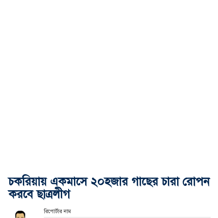
চকরিয়ায় একমাসে ২০হজার গাছের চারা রোপন
করবে ছাত্রলীগ
রিপোর্টার নাম