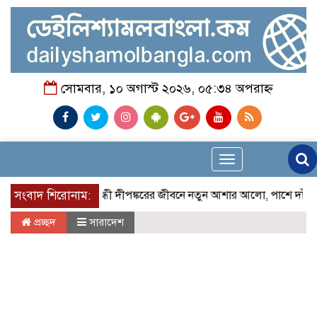
সোমবার, ১০ অগাস্ট ২০২৬, ০৫:৩৪ অপরাহ্ন
Toggle
navigation
সংবাদ শিরোনাম:
প্রতিবন্ধী দীপঙ্করের জীবনে নতুন আশার আলো, পাশে দাঁড়াল চ্যারিট
প্রচ্ছদ
সারাদেশ