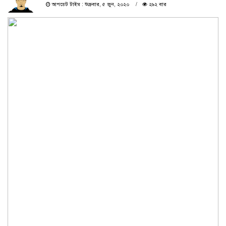
আপডেট টাইম : শুক্রবার, ৫ জুন, ২০২০
২৯২ বার