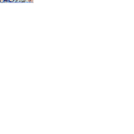
“স্পেশাল ট্রাইব্যুনালে জুলাই
গণহত্যার বিচার করেন, জনগণ
আপনাদের ছাড়বে না: সাক্কু
ভাষা সৈনিক অজিত গুহ
মহাবিদ্যালয়ে জুলাই গণঅভ্যুত্থান
দিবসের আলোচনা সভা ও
পুরস্কার বিতরণ
বন্যাদুর্গত মানুষের পাশে পার্কভিউ
হাসপাতাল আমিলাইষে ফ্রি
চিকিৎসা ক্যাম্পে ২ হাজার
রোগীকে সেবা, বিনামূল্যে ওষুধ
বিতরণ
চন্দনাইশ থানা পুলিশের
অভিযানে ৩ আসামী গ্রেফতার
শহীদ মজিদের প্রতি শ্রদ্ধাঞ্জলির
মধ্যে দিয়ে জুলাই গণঅভ্যুত্থান
দিবস পালন