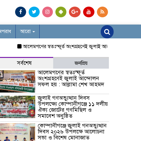
অপরাধ
আরো
আলেমগণের স্বতঃস্ফূর্ত অংশগ্রহণেই জুলাই আন্দোলন সফল হয় : আল্ল
সর্বশেষ
জনপ্রিয়
আলেমগণের স্বতঃস্ফূর্ত
অংশগ্রহণেই জুলাই আন্দোলন
সফল হয় : আল্লামা শেখ আহমদ
জুলাই গণঅভ্যুত্থান দিবস
উপলক্ষ্যে কোম্পানীগঞ্জে ১১ দলীয়
ঐক্য জোটের গণমিছিল ও
সমাবেশ অনুষ্ঠিত
কোম্পানীগঞ্জে জুলাই গনঅভ্যুত্থান
দিবস ২০২৬ উপলক্ষে আলোচনা
সভা ও বিশেষ মোনাজাত