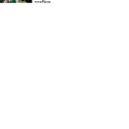
মাহফিল
চন্দনাইশে বিমরুলের কামড়ে
বৃদ্ধের মৃত্যু
‘দৌড়ান সুস্থতার জন্য, এগিয়ে
চলুন বিজয়ের পথে’—স্লোগানে
রামগড়ে ম্যারাথনে অংশ নিলেন
তিন শতাধিক দৌড়বিদ
মাগুরায় লোডশেডিংয়ের গরম
থেকে বাঁচতে মসজিদের ছাদে উঠে
বিদ্যুৎস্পৃষ্টে মুয়াজ্জিনের মৃত্যু!
রুপনগর প্রেসক্লাবের সদস্য মোঃ
রুহুল আমিন এর মমতাময়ী
মায়ের মৃত্যু
প্রান্তিক শহরে উন্নত আল্ট্রাসাউন্ড
প্রযুক্তি নিয়ে উইপ্রো জিই
হেলথকেয়ারের ‘হেলথ এক্সপ্রেস’
চালু