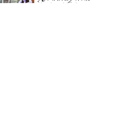
জামেয়ার মহাপরিচালক
আলেমগণের স্বতঃস্ফূর্ত
অংশগ্রহণেই জুলাই আন্দোলন
সফল হয় : আল্লামা শেখ আহমদ
জুলাই গণঅভ্যুত্থান দিবস
উপলক্ষ্যে কোম্পানীগঞ্জে ১১ দলীয়
ঐক্য জোটের গণমিছিল ও
সমাবেশ অনুষ্ঠিত
কোম্পানীগঞ্জে জুলাই গনঅভ্যুত্থান
দিবস ২০২৬ উপলক্ষে আলোচনা
সভা ও বিশেষ মোনাজাত
“স্পেশাল ট্রাইব্যুনালে জুলাই
গণহত্যার বিচার করেন, জনগণ
আপনাদের ছাড়বে না: সাক্কু
ভাষা সৈনিক অজিত গুহ
মহাবিদ্যালয়ে জুলাই গণঅভ্যুত্থান
দিবসের আলোচনা সভা ও
পুরস্কার বিতরণ