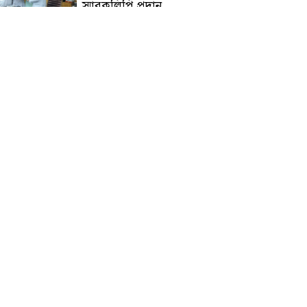
স্মারকলিপি প্রদান
হাটহাজারী মাদরাসা ছাত্র
আরিফুল ইসলামের আকস্মিক
মৃত্যু : মাগফিরাত কামনায়
জামেয়ার মহাপরিচালক
আলেমগণের স্বতঃস্ফূর্ত
অংশগ্রহণেই জুলাই আন্দোলন
সফল হয় : আল্লামা শেখ আহমদ
জুলাই গণঅভ্যুত্থান দিবস
উপলক্ষ্যে কোম্পানীগঞ্জে ১১ দলীয়
ঐক্য জোটের গণমিছিল ও
সমাবেশ অনুষ্ঠিত
কোম্পানীগঞ্জে জুলাই গনঅভ্যুত্থান
দিবস ২০২৬ উপলক্ষে আলোচনা
সভা ও বিশেষ মোনাজাত
“স্পেশাল ট্রাইব্যুনালে জুলাই
গণহত্যার বিচার করেন, জনগণ
আপনাদের ছাড়বে না: সাক্কু