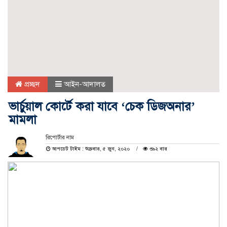
প্রচ্ছদ
আইন-আদালত
ভার্চুয়াল কোর্টে করা যাবে ‘চেক ডিজঅনার’
মামলা
রিপোর্টার নাম
আপডেট টাইম : শুক্রবার, ৫ জুন, ২০২০
৩৯২ বার