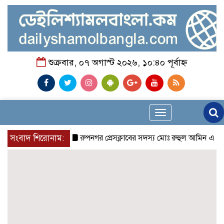
শুক্রবার, ০৭ অগাস্ট ২০২৬, ১০:৪০ পূর্বাহ্ন
Toggle
navigation
সংবাদ শিরোনাম:
রুপনগর প্রেসক্লাবের সদস্য মোঃ রুহুল আমিন এর মমতাময়