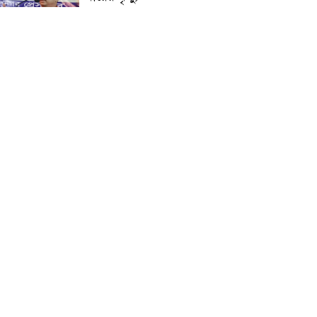
প্রান্তিক শহরে উন্নত আল্ট্রাসাউন্ড
প্রযুক্তি নিয়ে উইপ্রো জিই
হেলথকেয়ারের ‘হেলথ এক্সপ্রেস’
চালু
নিত্য প্রয়োজনীয় দ্রব্যমূল্যের
লাগামহীন উর্ধ্বগতির প্রতিবাদে
মাগুরায় ১১দলীয় ঐক্য জোটের
স্মারকলিপি প্রদান
হাটহাজারী মাদরাসা ছাত্র
আরিফুল ইসলামের আকস্মিক
মৃত্যু : মাগফিরাত কামনায়
জামেয়ার মহাপরিচালক
আলেমগণের স্বতঃস্ফূর্ত
অংশগ্রহণেই জুলাই আন্দোলন
সফল হয় : আল্লামা শেখ আহমদ
জুলাই গণঅভ্যুত্থান দিবস
উপলক্ষ্যে কোম্পানীগঞ্জে ১১ দলীয়
ঐক্য জোটের গণমিছিল ও
সমাবেশ অনুষ্ঠিত