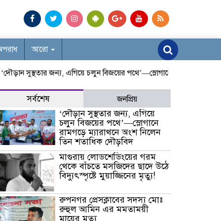
অপরাধ
আরো
ন সুস্থতার জন্য, এগিয়ে চলুন বিজয়ের পথে’—স্লোগানে রামগড়ে ম্যারাথনে অ
সর্বশেষ
জনপ্রিয়
‘দৌড়ান সুস্থতার জন্য, এগিয়ে
চলুন বিজয়ের পথে’—স্লোগানে
রামগড়ে ম্যারাথনে অংশ নিলেন
তিন শতাধিক দৌড়বিদ
মাগুরায় লোডশেডিংয়ের গরম
থেকে বাঁচতে মসজিদের ছাদে উঠে
বিদ্যুৎস্পৃষ্টে মুয়াজ্জিনের মৃত্যু!
রুপনগর প্রেসক্লাবের সদস্য মোঃ
রুহুল আমিন এর মমতাময়ী
মায়ের মৃত্যু