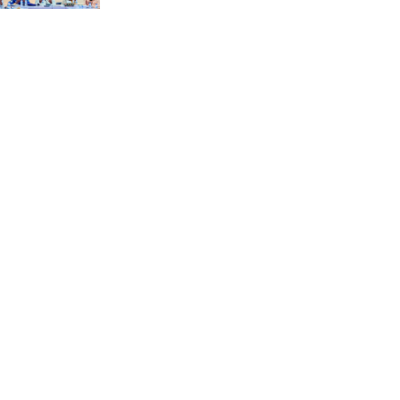
“স্পেশাল ট্রাইব্যুনালে জুলাই
গণহত্যার বিচার করেন, জনগণ
আপনাদের ছাড়বে না: সাক্কু
ভাষা সৈনিক অজিত গুহ
মহাবিদ্যালয়ে জুলাই গণঅভ্যুত্থান
দিবসের আলোচনা সভা ও
পুরস্কার বিতরণ
বন্যাদুর্গত মানুষের পাশে পার্কভিউ
হাসপাতাল আমিলাইষে ফ্রি
চিকিৎসা ক্যাম্পে ২ হাজার
রোগীকে সেবা, বিনামূল্যে ওষুধ
বিতরণ
চন্দনাইশ থানা পুলিশের
অভিযানে ৩ আসামী গ্রেফতার
শহীদ মজিদের প্রতি শ্রদ্ধাঞ্জলির
মধ্যে দিয়ে জুলাই গণঅভ্যুত্থান
দিবস পালন