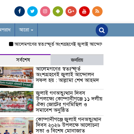
অপরাধ
আরো
আলেমগণের স্বতঃস্ফূর্ত অংশগ্রহণেই জুলাই আন্দোলন সফল হয় : আল্লামা 
সর্বশেষ
জনপ্রিয়
আলেমগণের স্বতঃস্ফূর্ত
অংশগ্রহণেই জুলাই আন্দোলন
সফল হয় : আল্লামা শেখ আহমদ
জুলাই গণঅভ্যুত্থান দিবস
উপলক্ষ্যে কোম্পানীগঞ্জে ১১ দলীয়
ঐক্য জোটের গণমিছিল ও
সমাবেশ অনুষ্ঠিত
কোম্পানীগঞ্জে জুলাই গনঅভ্যুত্থান
দিবস ২০২৬ উপলক্ষে আলোচনা
সভা ও বিশেষ মোনাজাত