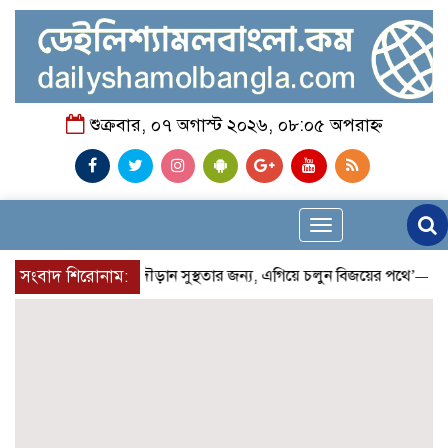
শুক্রবার, ০৭ অগাস্ট ২০২৬, ০৮:০৫ অপরাহ্ন
Toggle
navigation
সংবাদ শিরোনাম:
‘দৌড়ান সুস্থতার জন্য, এগিয়ে চলুন বিজয়ের পথে’—স্লোগান