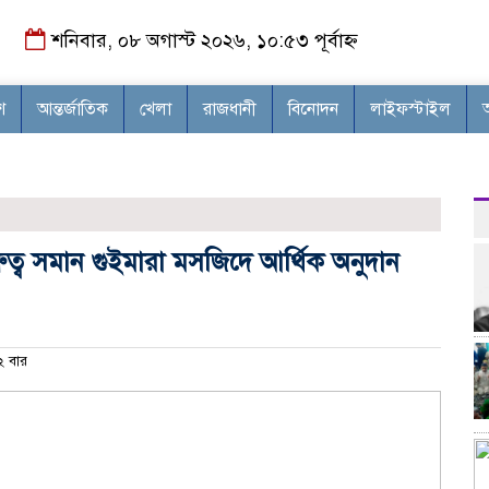
শনিবার, ০৮ অগাস্ট ২০২৬, ১০:৫৩ পূর্বাহ্ন
শ
আন্তর্জাতিক
খেলা
রাজধানী
বিনোদন
লাইফস্টাইল
রুত্ব সমান গুইমারা মসজিদে আর্থিক অনুদান
 বার