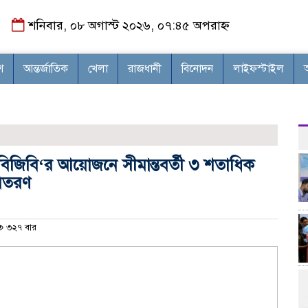
শনিবার, ০৮ অগাস্ট ২০২৬, ০৭:৪৫ অপরাহ্ন
শ
আন্তর্জাতিক
খেলা
রাজধানী
বিনোদন
লাইফস্টাইল
৯ বিজিবি‘র আয়োজনে সীমান্তবর্তী ৩ শতাধিক
বিতরণ
৩২৭ বার