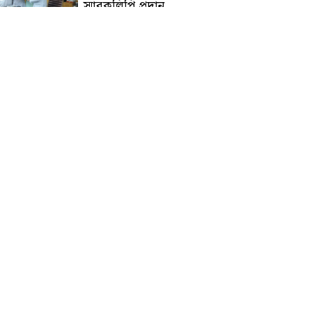
স্মারকলিপি প্রদান
হাটহাজারী মাদরাসা ছাত্র
আরিফুল ইসলামের আকস্মিক
মৃত্যু : মাগফিরাত কামনায়
জামেয়ার মহাপরিচালক
আলেমগণের স্বতঃস্ফূর্ত
অংশগ্রহণেই জুলাই আন্দোলন
সফল হয় : আল্লামা শেখ আহমদ
জুলাই গণঅভ্যুত্থান দিবস
উপলক্ষ্যে কোম্পানীগঞ্জে ১১ দলীয়
ঐক্য জোটের গণমিছিল ও
সমাবেশ অনুষ্ঠিত
কোম্পানীগঞ্জে জুলাই গনঅভ্যুত্থান
দিবস ২০২৬ উপলক্ষে আলোচনা
সভা ও বিশেষ মোনাজাত
“স্পেশাল ট্রাইব্যুনালে জুলাই
গণহত্যার বিচার করেন, জনগণ
আপনাদের ছাড়বে না: সাক্কু