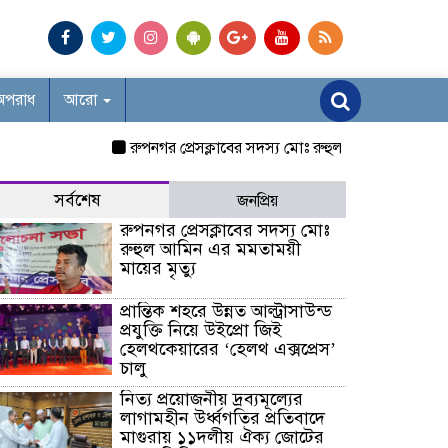
অপরাধ
আরো
রুপনগর প্রেসক্লাবের সদস্য মোঃ রুহুল আমিন এর মমতাময়ী মায়
সর্বশেষ
জনপ্রিয়
রুপনগর প্রেসক্লাবের সদস্য মোঃ
রুহুল আমিন এর মমতাময়ী
মায়ের মৃত্যু
প্রান্তিক শহরে উন্নত আল্ট্রাসাউন্ড
প্রযুক্তি নিয়ে উইপ্রো জিই
হেলথকেয়ারের ‘হেলথ এক্সপ্রেস’
চালু
নিত্য প্রয়োজনীয় দ্রব্যমূল্যের
লাগামহীন উর্ধ্বগতির প্রতিবাদে
মাগুরায় ১১দলীয় ঐক্য জোটের