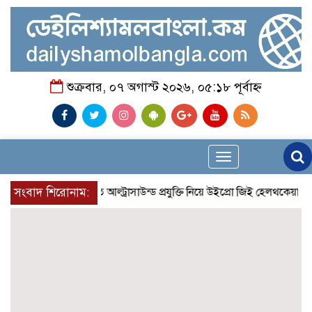
শুক্রবার, ০৭ অগাস্ট ২০২৬, ০৫:১৮ পূর্বাহ্ন
Toggle
navigation
প্রান্তিক শহরে উন্নত আল্ট্রাসাউন্ড প্রযুক্তি নিয়ে উইপ্রো জিই হেলথকেয়ারের ‘হে
সংবাদ শিরোনাম: