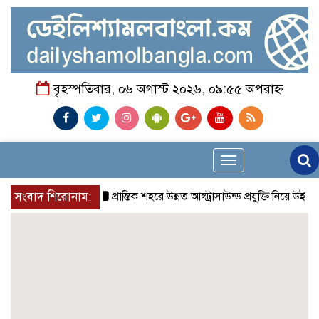
বৃহস্পতিবার, ০৬ অগাস্ট ২০২৬, ০৯:৫৫ অপরাহ্ন
Toggle
navigation
সংবাদ শিরোনাম:
প্রান্তিক শহরে উন্নত আল্ট্রাসাউন্ড প্রযুক্তি নিয়ে উইপ্রো 