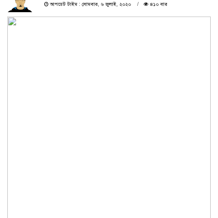
আপডেট টাইম : সোমবার, ৬ জুলাই, ২০২০
৪১০ বার