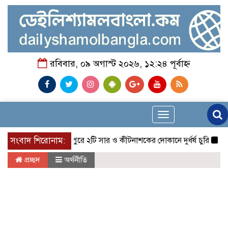
রবিবার, ০৯ অগাস্ট ২০২৬, ১২:২৪ পূর্বাহ্ন
Toggle
navigation
সংবাদ শিরোনাম:
মাগুরার শ্রীপুরে ২টি সার ও কীটনাশকের দোকানে দুর্ধর্ষ চুরি
নোয়াখালীত
প্রচ্ছদ
অর্থনীতি