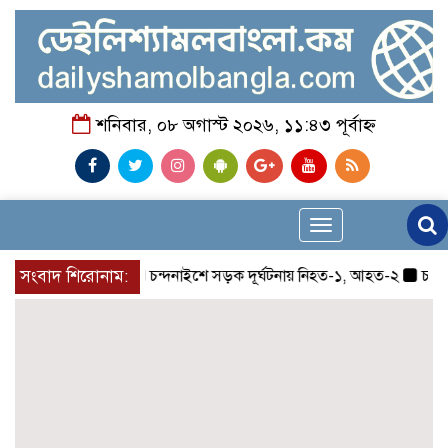
শনিবার, ০৮ অগাস্ট ২০২৬, ১১:৪৩ পূর্বাহ্ন
Toggle
navigation
সংবাদ শিরোনাম:
চন্দনাইশে সড়ক দূর্ঘটনায় নিহত-১, আহত-২
চন্দনাইশে