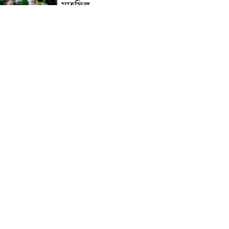
মাহফিল
চন্দনাইশে বিমরুলের কামড়ে
বৃদ্ধের মৃত্যু