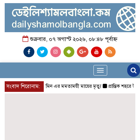
শুক্রবার, ০৭ অগাস্ট ২০২৬, ০৮:৪৮ পূর্বাহ্ন
Toggle
navigation
র সদস্য মোঃ রুহুল আমিন এর মমতাময়ী মায়ের মৃত্যু
সংবাদ শিরোনাম:
প্রান্তিক শহরে উন্নত আল