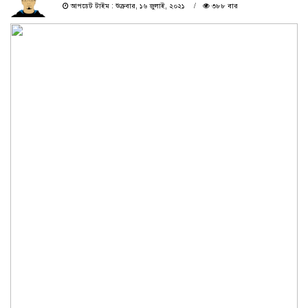
আপডেট টাইম : শুক্রবার, ১৬ জুলাই, ২০২১
৩৮৮ বার