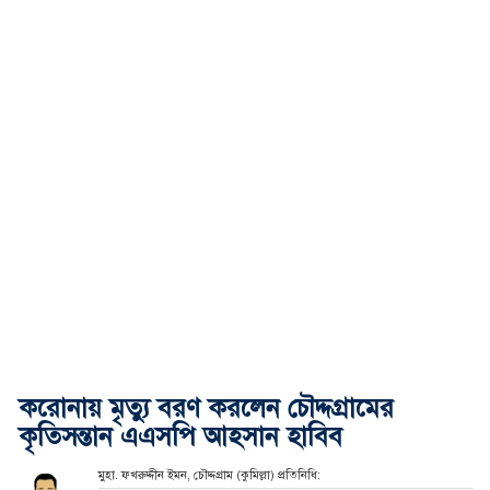
করোনায় মৃত্যু বরণ করলেন চৌদ্দগ্রামের
কৃতিসন্তান এএসপি আহসান হাবিব
মুহা. ফখরুদ্দীন ইমন, চৌদ্দগ্রাম (কুমিল্লা) প্রতিনিধি: