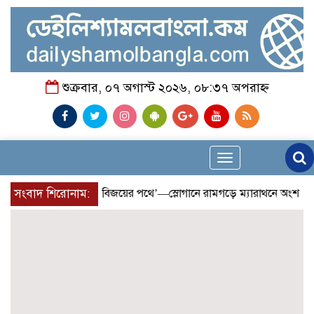
শুক্রবার, ০৭ অগাস্ট ২০২৬, ০৮:৩৭ অপরাহ্ন
Toggle
navigation
র জন্য, এগিয়ে চলুন বিজয়ের পথে’—স্লোগানে রামগড়ে ম্যারাথনে অংশ নিলেন
সংবাদ শিরোনাম: