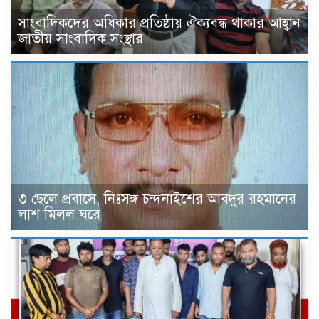
সাংবাদিকদের অধিকার প্রতিষ্ঠায় ঐক্যবদ্ধ থাকার আহ্বান
জাতীয় সাংবাদিক সংস্থার
৩ ছেলে প্রবাসে, নিঃসঙ্গ চন্দনাইশের আবদুর রহমানের
লাশ মিলল ঘরে