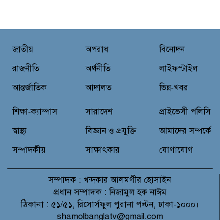
ভাঙ্গুড়ায় ভেজাল দুধ তৈরির উপকরণ
রাখার অভিযোগ
মাগুরার শ্রীপুরে শান্তি-শৃঙ্খলা রক্ষায়
জাতীয়
অপরাধ
বিনোদন
ভিলেজ ডিফেন্স পার্টি গঠন ও উদ্বোধন
রাজনীতি
অর্থনীতি
লাইফস্টাইল
আন্তর্জাতিক
আদালত
ভিন্ন-খবর
জে.আই. চৌধুরী যুব ফাউন্ডেশনের
উদ্যোগে শিক্ষার্থীদের মাঝে চারা
শিক্ষা-ক্যাম্পাস
সারাদেশ
প্রাইভেসী পলিসি
বিতরণ
স্বাস্থ্য
বিজ্ঞান ও প্রযুক্তি
আমাদের সম্পর্কে
সম্পাদকীয়
সাক্ষাৎকার
যোগাযোগ
সম্পাদক :
খন্দকার আলমগীর হোসাইন
প্রধান সম্পাদক :
নিজামুল হক নাঈম
ঠিকানা :
৫১/৫১, রিসোর্সফুল পুরানা পল্টন, ঢাকা-১০০০।
shamolbanglatv@gmail.com