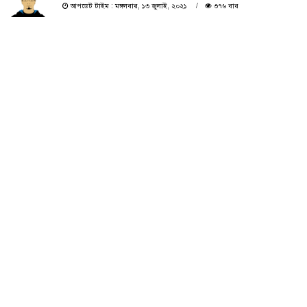
আপডেট টাইম : মঙ্গলবার, ১৩ জুলাই, ২০২১
৩৭৬ বার