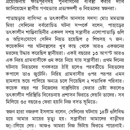
প্রয়োজনীয় ক্ষতিপূরণসহ পুনর্বাসনের ব্যবস্থা করার দাবি
জানিয়েছেন স্থানীয় গণহত্যার প্রত্যক্ষদর্শী ও নিহতদের স্বজনরা।
পাতাছড়ার বাসিন্দা ও তৎকালীন আনসার সদস্য মোঃ মমতাজ
মিয়া সেদিনের বর্বরোচিত ঘটনা সম্পর্কে বলেন, পাহাড়ের
তৎকালীন শান্তিবাহিনীর একদল সশস্ত্র সন্ত্রাসীর এলোপাতাড়ি গুলি
ও অগ্নিসংযোগে সেদিন নিহত হয়েছিল ৫ শিশুসহ ৭ জন।
কয়েকদিন পর ঘটনাস্থলের খুব কাছ থেকে আরও একজনের
মরদেহ উদ্ধার করেছিল স্থানীয়রা। একই বছরের ১৩ আগস্ট আরও
এক নিরহ গ্রামবাসীকে গুম করে নিয়ে যায় সন্ত্রাসীরা। প্রথম দিনের
ঘটনায় নিহতদের গণকবরে ঠাঁই হলেও পরবর্তীতে নিহতদের
কপালে তাও জুটেনি। নিরিহ গ্রামবাসীর ওপর পরপর এমন
হামলায় ভয়ে পালিয়ে অন্যত্র চলে গিয়েছিল ২ শতাধিক পরিবার।
কয়েক বছর পর নিজেদের বাস্তুভিটায় ফেরার চেষ্টা করলেও
তৎকালীন পরিস্থিতি বিবেচনায় প্রশাসন ফিরতে দেয়নি তাদের। সব
মিলিয়ে ৩৫ বছরেও ফেরা হয়নি নিজ বসত ভূমিতে।
স্বজন হারা নজরুল ইসলাম বলেন, সেদিনের ঘটনায় ১৪টি গুলিবিদ্ধ
হয়ে আমার মায়ের মৃত্যু হয়। সন্ত্রাসীরা আমাদের বাড়ীঘর
জ¦ালিয়ে দেয়। আজও আমরা নিজ ভিটায় ফিরতে পারেনাই।