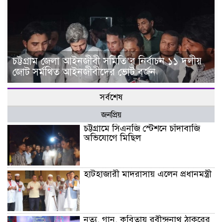
চট্টগ্রাম জেলা আইনজীবী সমিতি’র নির্বাচন ১১ দলীয়
জোট সর্মথিত আইনজীবীদের ভোট বর্জন
সর্বশেষ
জনপ্রিয়
চট্টগ্রামে সিএনজি স্টেশনে চাঁদাবাজি
অভিযোগে মিছিল
হাটহাজারী মাদরাসায় এলেন প্রধানমন্ত্রী
নৃত্য, গান, কবিতায় রবীন্দ্রনাথ ঠাকুরের