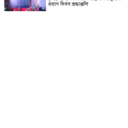
প্রয়াণ দিবস শ্রদ্ধাঞ্জলি
বরুড়ায় আর্মি ছেলে পরিচয়ে নালিশী
নিষেধাজ্ঞা ভূমি বেদখলের চেষ্টা
আসামী সুশেনের বিরুদ্ধে
গণসংযোগ : মানুষ ব্যক্তি বা দল নয়,
নীতিগত পরিবর্তন চায় -শাহজালাল
নবীনগরে ইসলামী ছাত্রসেনার অভিষেক
ও পবিত্র ঈদে মিলাদুন্নবী (সাঃ)
উপলক্ষে স্বাগত র‍্যালি
মাগুরায় আন্তর্জাতিক আদিবাসী দিবসে
র‍্যালি ও আলোচনা সভা অনুষ্ঠিত