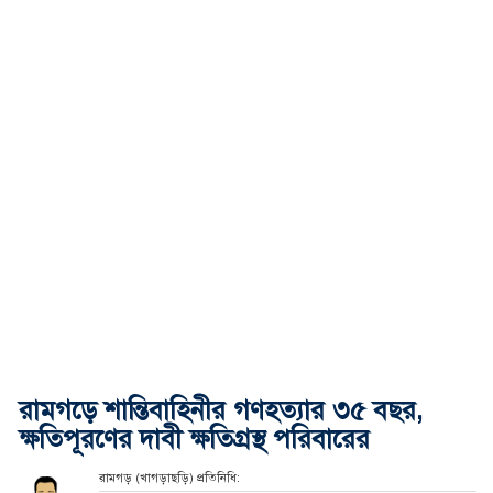
রামগড়ে শান্তিবাহিনীর গণহত্যার ৩৫ বছর,
ক্ষতিপূরণের দাবী ক্ষতিগ্রস্থ পরিবারের
রামগড় (খাগড়াছড়ি) প্রতিনিধি: