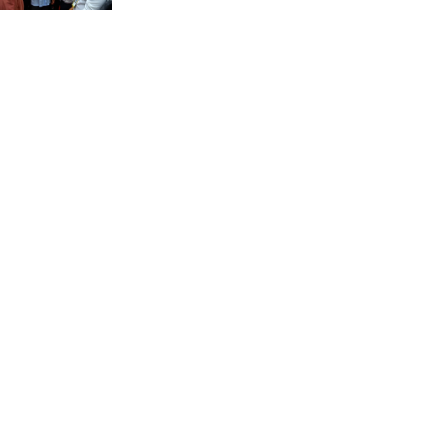
চন্দনাইশে সড়ক দূর্ঘটনায়
নিহত-১, আহত-২
চন্দনাইশে জুলাই গণ-অভ্যুত্থানে
শহীদ ও আহতদের মাগফেরাত
কামনায় বিএনপির দোয়া
মাহফিল
চন্দনাইশে বিমরুলের কামড়ে
বৃদ্ধের মৃত্যু
‘দৌড়ান সুস্থতার জন্য, এগিয়ে
চলুন বিজয়ের পথে’—স্লোগানে
রামগড়ে ম্যারাথনে অংশ নিলেন
তিন শতাধিক দৌড়বিদ
মাগুরায় লোডশেডিংয়ের গরম
থেকে বাঁচতে মসজিদের ছাদে উঠে
বিদ্যুৎস্পৃষ্টে মুয়াজ্জিনের মৃত্যু!