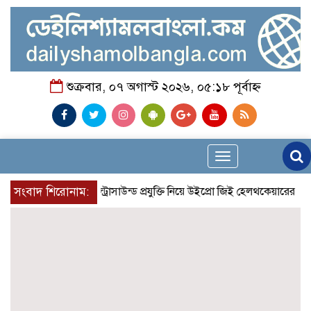
শুক্রবার, ০৭ অগাস্ট ২০২৬, ০৫:১৮ পূর্বাহ্ন
Toggle
navigation
ান্তিক শহরে উন্নত আল্ট্রাসাউন্ড প্রযুক্তি নিয়ে উইপ্রো জিই হেলথকেয়ারের ‘হেলথ এক
সংবাদ শিরোনাম: