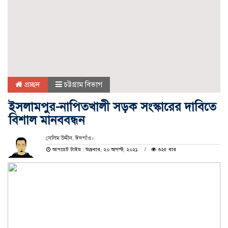
প্রচ্ছদ
চট্টগ্রাম বিভাগ
ইসলামপুর-নাপিতখালী সড়ক সংস্কারের দাবিতে
বিশাল মানববন্ধন
সেলিম উদ্দীন, ঈদগাঁও।
আপডেট টাইম : শুক্রবার, ২০ আগস্ট, ২০২১
৩২৫ বার