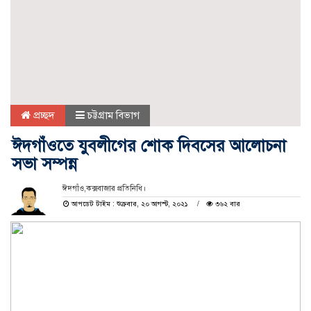
প্রচ্ছদ
চট্টগ্রাম বিভাগ
ঈদগাঁওতে যুবলীগের শোক দিবসের আলোচনা
সভা সম্পন্ন
ঈদগাঁও,কক্সবাজার প্রতিনিধি।
আপডেট টাইম : শুক্রবার, ২০ আগস্ট, ২০২১
৩৬২ বার