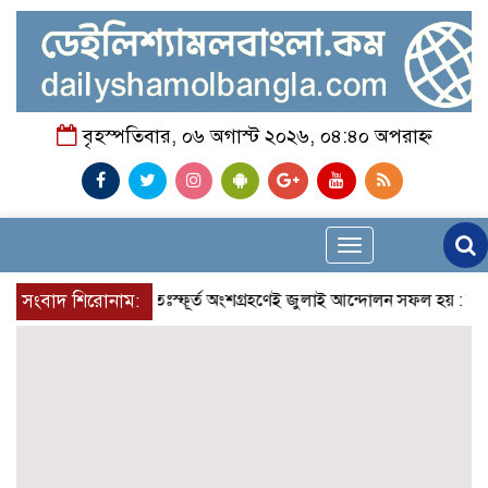
বৃহস্পতিবার, ০৬ অগাস্ট ২০২৬, ০৪:৪০ অপরাহ্ন
Toggle
navigation
আলেমগণের স্বতঃস্ফূর্ত অংশগ্রহণেই জুলাই আন্দোলন সফল হয় : আল্লামা
সংবাদ শিরোনাম: