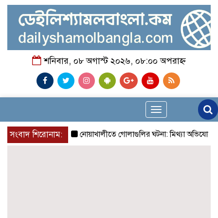
শনিবার, ০৮ অগাস্ট ২০২৬, ০৮:০০ অপরাহ্ন
Toggle
navigation
সংবাদ শিরোনাম:
নোয়াখালীতে গোলাগুলির ঘটনা: মিথ্যা অভিযোগে প্রতিবাদে