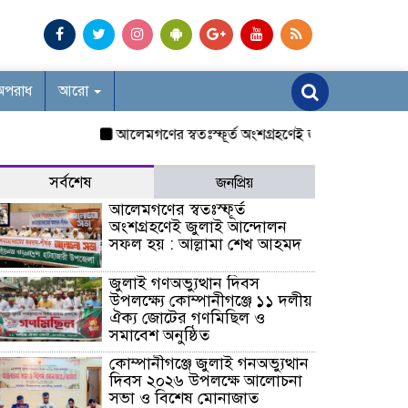
অপরাধ
আরো
আলেমগণের স্বতঃস্ফূর্ত অংশগ্রহণেই জুলাই আন্দোলন সফল হ
সর্বশেষ
জনপ্রিয়
আলেমগণের স্বতঃস্ফূর্ত
অংশগ্রহণেই জুলাই আন্দোলন
সফল হয় : আল্লামা শেখ আহমদ
জুলাই গণঅভ্যুত্থান দিবস
উপলক্ষ্যে কোম্পানীগঞ্জে ১১ দলীয়
ঐক্য জোটের গণমিছিল ও
সমাবেশ অনুষ্ঠিত
কোম্পানীগঞ্জে জুলাই গনঅভ্যুত্থান
দিবস ২০২৬ উপলক্ষে আলোচনা
সভা ও বিশেষ মোনাজাত