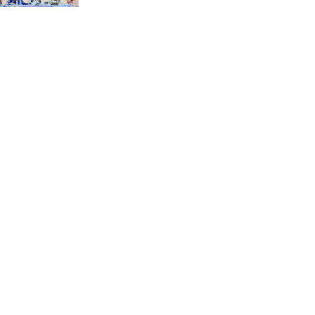
“স্পেশাল ট্রাইব্যুনালে জুলাই
গণহত্যার বিচার করেন, জনগণ
আপনাদের ছাড়বে না: সাক্কু
ভাষা সৈনিক অজিত গুহ
মহাবিদ্যালয়ে জুলাই গণঅভ্যুত্থান
দিবসের আলোচনা সভা ও
পুরস্কার বিতরণ
বন্যাদুর্গত মানুষের পাশে পার্কভিউ
হাসপাতাল আমিলাইষে ফ্রি
চিকিৎসা ক্যাম্পে ২ হাজার
রোগীকে সেবা, বিনামূল্যে ওষুধ
বিতরণ
চন্দনাইশ থানা পুলিশের
অভিযানে ৩ আসামী গ্রেফতার
শহীদ মজিদের প্রতি শ্রদ্ধাঞ্জলির
মধ্যে দিয়ে জুলাই গণঅভ্যুত্থান
দিবস পালন