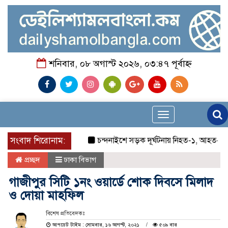
শনিবার, ০৮ অগাস্ট ২০২৬, ০৩:৪৭ পূর্বাহ্ন
Toggle
navigation
সংবাদ শিরোনাম:
চন্দনাইশে সড়ক দূর্ঘটনায় নিহত-১, আহত-২
চ
প্রচ্ছদ
ঢাকা বিভাগ
গাজীপুর সিটি ১নং ওয়ার্ডে শোক দিবসে মিলাদ
ও দোয়া মাহফিল
বিশেষ প্রতিবেদকঃ
আপডেট টাইম : সোমবার, ১৬ আগস্ট, ২০২১
৫০৯ বার