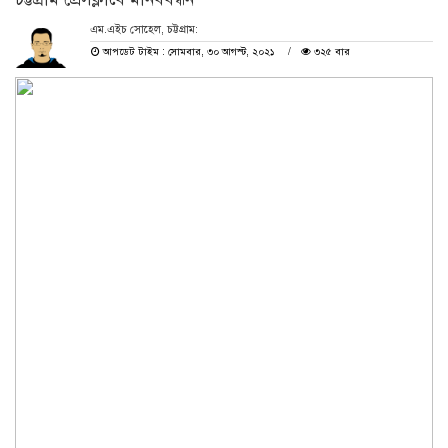
এম.এইচ সোহেল, চট্টগ্রাম:
আপডেট টাইম : সোমবার, ৩০ আগস্ট, ২০২১
৩২৫ বার