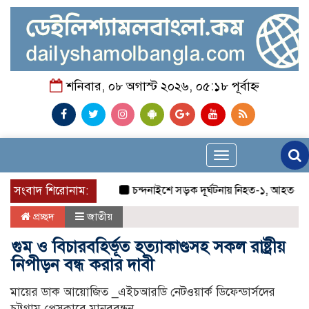
শনিবার, ০৮ অগাস্ট ২০২৬, ০৫:১৮ পূর্বাহ্ন
Toggle
navigation
সংবাদ শিরোনাম:
চন্দনাইশে সড়ক দূর্ঘটনায় নিহত-১, আহত-২
চন
প্রচ্ছদ
জাতীয়
গুম ও বিচারবহির্ভূত হত্যাকাণ্ডসহ সকল রাষ্ট্রীয়
নিপীড়ন বন্ধ করার দাবী
মায়ের ডাক আয়োজিত _এইচআরডি নেটওয়ার্ক ডিফেন্ডার্সদের
চট্টগ্রাম প্রেসক্লাবে মানববন্ধন