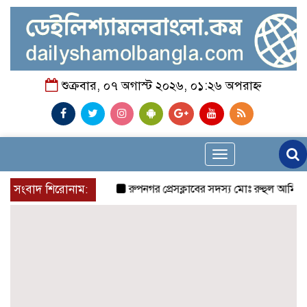
শুক্রবার, ০৭ অগাস্ট ২০২৬, ০১:২৬ অপরাহ্ন
Toggle
navigation
সংবাদ শিরোনাম:
রুপনগর প্রেসক্লাবের সদস্য মোঃ রুহুল আমিন এর মম