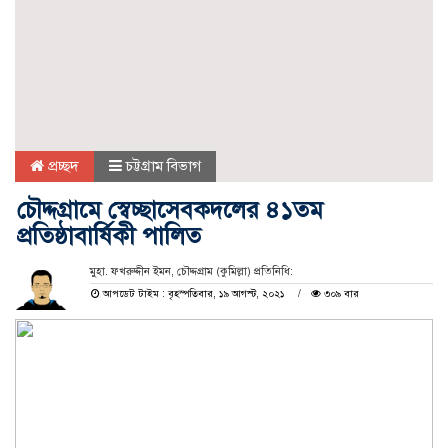
প্রচ্ছদ
চট্টগ্রাম বিভাগ
চৌদ্দগ্রামে স্বেচ্ছাসেবকদলের ৪১তম
প্রতিষ্ঠাবার্ষিকী পালিত
মুহা. ফখরুদ্দীন ইমন, চৌদ্দগ্রাম (কুমিল্লা) প্রতিনিধি:
আপডেট টাইম : বৃহস্পতিবার, ১৯ আগস্ট, ২০২১
৩০৯ বার