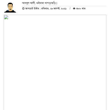
আবদুল আলী, গুইমারা খাগড়াছড়ি |
আপডেট টাইম : রবিবার, ২৯ আগস্ট, ২০২১
৩৮৮ বার