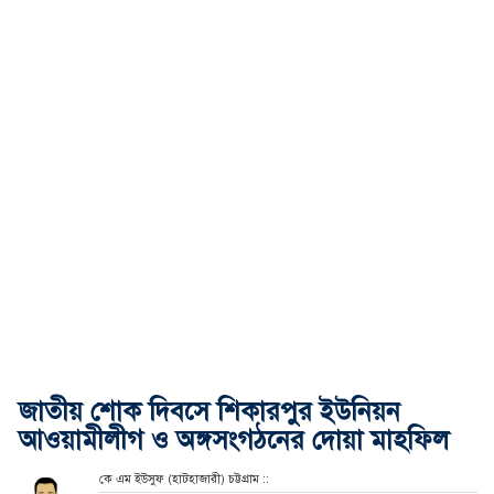
জাতীয় শোক দিবসে শিকারপুর ইউনিয়ন
আওয়ামীলীগ ও অঙ্গসংগঠনের দোয়া মাহফিল
কে এম ইউসুফ (হাটহাজারী) চট্টগ্রাম ::