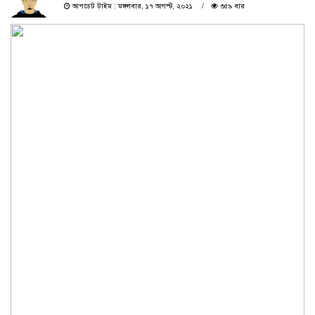
আপডেট টাইম : মঙ্গলবার, ১৭ আগস্ট, ২০২১
৩৫৯ বার