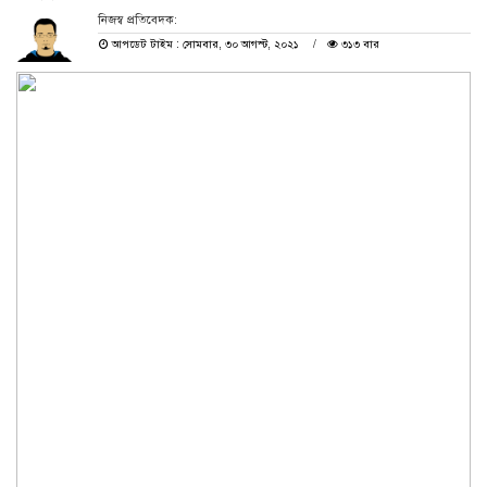
নিজস্ব প্রতিবেদক:
আপডেট টাইম : সোমবার, ৩০ আগস্ট, ২০২১
৩১৩ বার